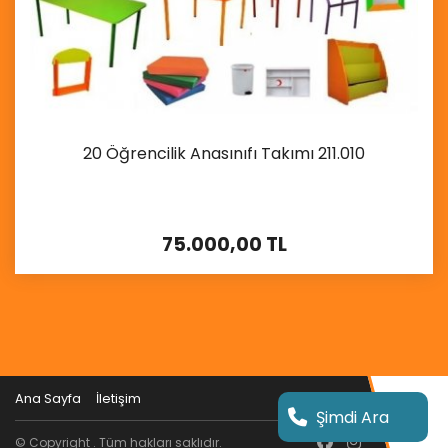
20 Öğrencilik Anasınıfı Takımı 211.010
75.000,00 TL
İncele
Ana Sayfa
İletişim
Şimdi Ara
© Copyright . Tüm hakları saklıdır.