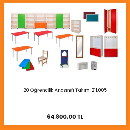
20 Öğrencilik Anasınıfı Takımı 211.005
64.800,00 TL
İncele