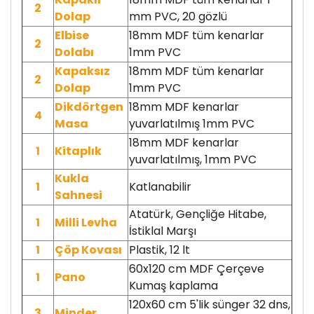
2
Dolap
mm PVC, 20 gözlü
Elbise
18mm MDF tüm kenarlar
2
Dolabı
1mm PVC
Kapaksız
18mm MDF tüm kenarlar
2
Dolap
1mm PVC
Dikdörtgen
18mm MDF kenarlar
4
Masa
yuvarlatılmış 1mm PVC
18mm MDF kenarlar
1
Kitaplık
yuvarlatılmış, 1mm PVC
Kukla
1
Katlanabilir
Sahnesi
Atatürk, Gençliğe Hitabe,
1
Milli Levha
İstiklal Marşı
1
Çöp Kovası
Plastik, 12 lt
60x120 cm MDF Çerçeve
1
Pano
Kumaş kaplama
120x60 cm 5'lik sünger 32 dns,
3
Minder