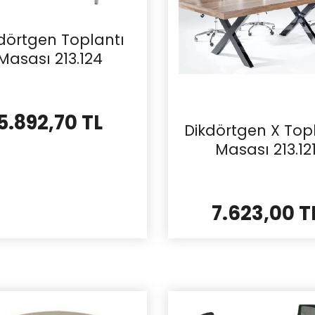
dörtgen Toplantı
Masası 213.124
5.892,70 TL
Dikdörtgen X Top
Masası 213.12
7.623,00 T
İncele
İncele