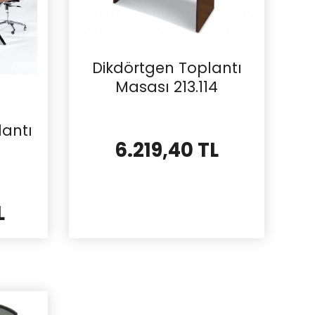
Dikdörtgen Toplantı
Masası 213.114
lantı
6.219,40 TL
1
L
İncele