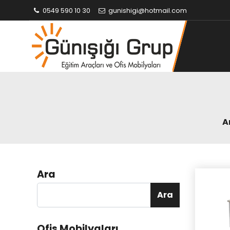
0549 590 10 30
gunishigi@hotmail.com
A
Ara
Ara
Ofis Mobilyaları