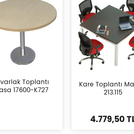
varlak Toplantı
Kare Toplantı Ma
asa 17600-K727
213.115
4.779,50 T
İncele
İncele