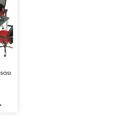
sası
L