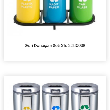
Geri Dönüşüm Seti 3'lü 221.1003B
İncele