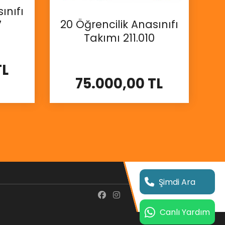
ınıfı
20 Öğrencilik Anasınıfı
7
Takımı 211.010
TL
75.000,00 TL
İncele
Şimdi Ara
Canlı Yardım