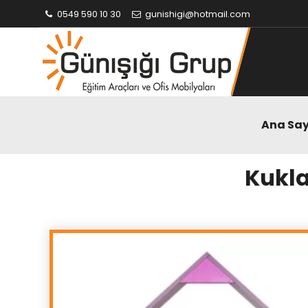
0549 590 10 30
gunishigi@hotmail.com
Ana Sa
Kukla