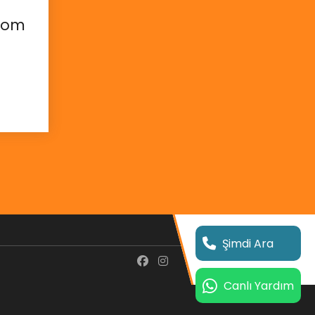
Krom
Şimdi Ara
Canlı Yardım