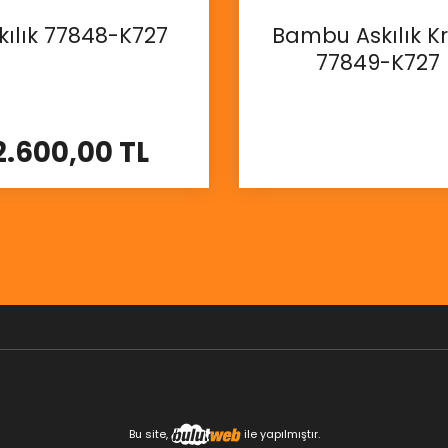
kılık 77848-K727
Bambu Askılık 
77849-K727
2.600,00 TL
İncele
İncele
Bu site,
ile yapılmıştır.