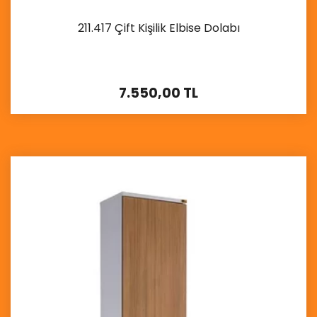
211.417 Çift Kişilik Elbise Dolabı
7.550,00 TL
İncele