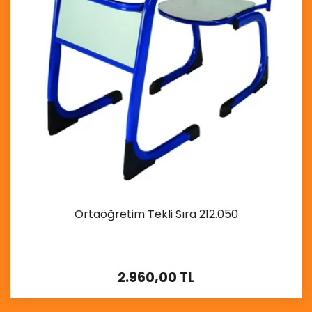
Ortaöğretim Tekli Sıra 212.050
2.960,00 TL
İncele