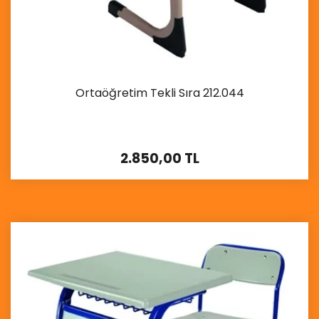
Ortaöğretim Tekli Sıra 212.044
2.850,00 TL
İncele