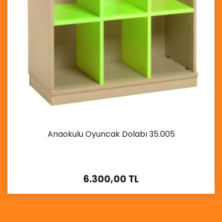
Anaokulu Oyuncak Dolabı 35.005
6.300,00 TL
İncele