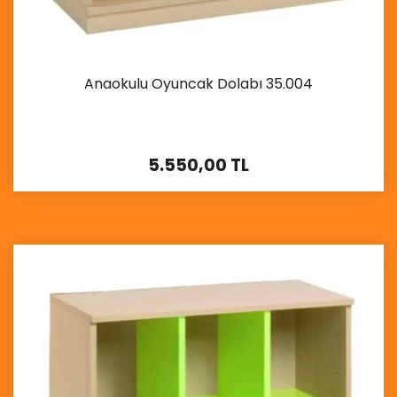
Anaokulu Oyuncak Dolabı 35.004
5.550,00 TL
İncele