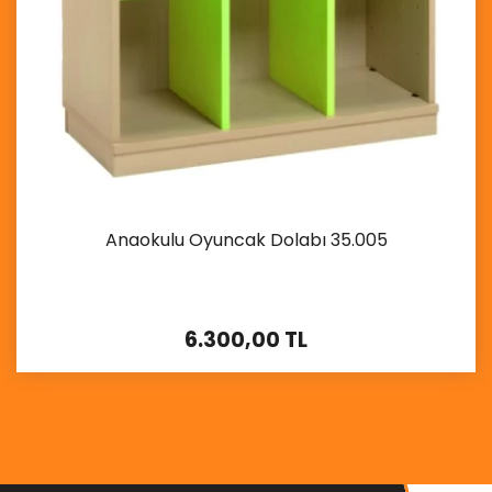
Anaokulu Oyuncak Dolabı 35.005
6.300,00 TL
İncele