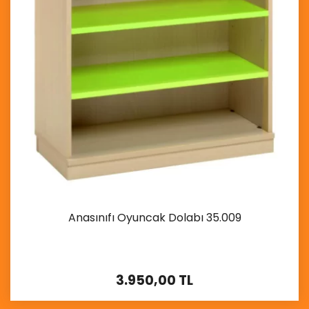
Anasınıfı Oyuncak Dolabı 35.009
3.950,00 TL
İncele