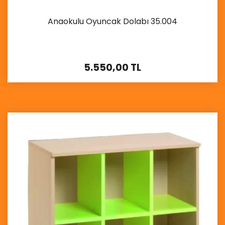
Anaokulu Oyuncak Dolabı 35.004
5.550,00 TL
İncele