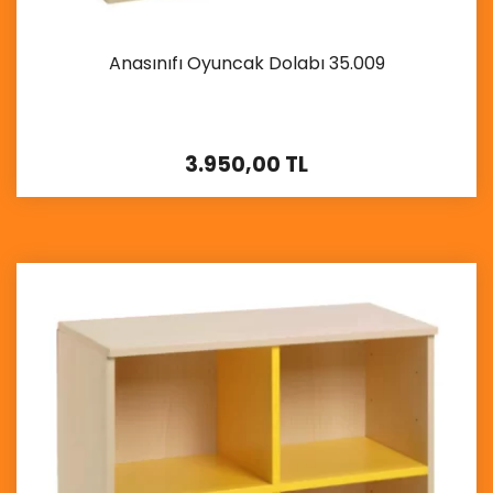
Anasınıfı Oyuncak Dolabı 35.009
3.950,00 TL
İncele