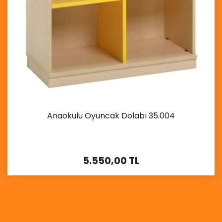
Anaokulu Oyuncak Dolabı 35.004
5.550,00 TL
İncele