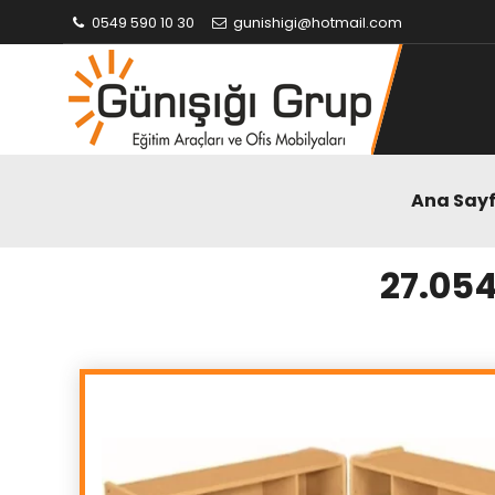
0549 590 10 30
gunishigi@hotmail.com
Ana Say
27.054