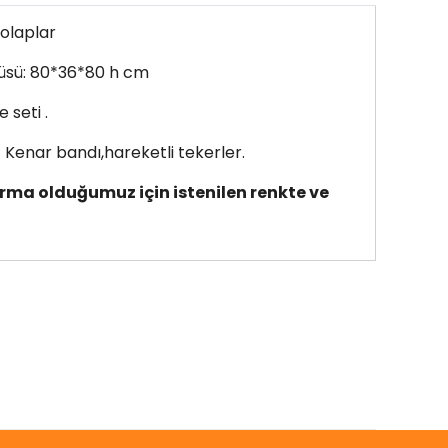
Dolaplar
lçüsü: 80*36*80 h cm
 seti .
Kenar bandı,hareketli tekerler.
firma olduğumuz için istenilen renkte ve