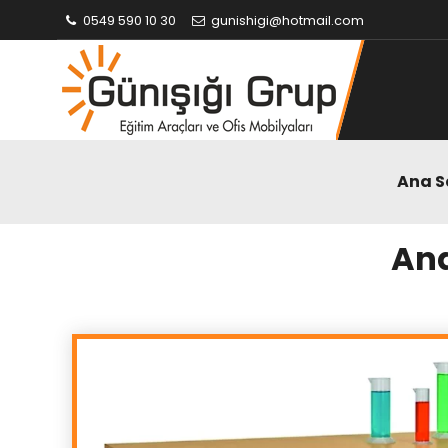
0549 590 10 30
gunishigi@hotmail.com
Ana S
Ana