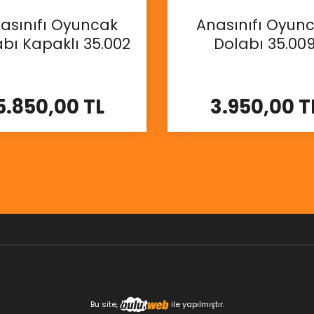
asınıfı Oyuncak
Anasınıfı Oyun
bı Kapaklı 35.002
Dolabı 35.00
5.850,00 TL
3.950,00 T
İncele
İncele
Bu site,
ile yapılmıştır.