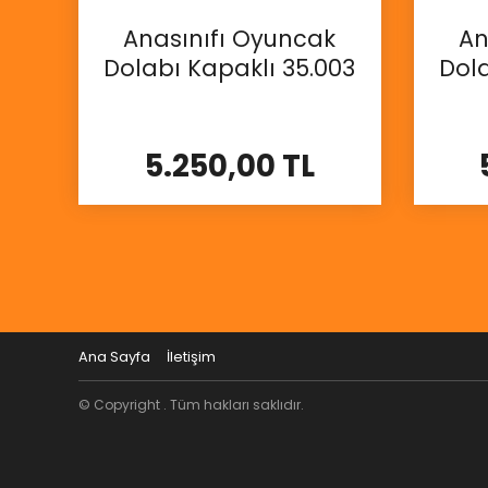
Anasınıfı Oyuncak
An
Dolabı Kapaklı 35.003
Dola
5.250,00 TL
İncele
Ana Sayfa
İletişim
© Copyright . Tüm hakları saklıdır.