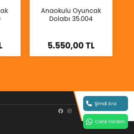
cak
Anaokulu Oyuncak
9
Dolabı 35.004
L
5.550,00 TL
İncele
Şimdi Ara
Canlı Yardım