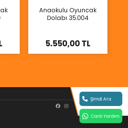
cak
Anaokulu Oyuncak
9
Dolabı 35.004
L
5.550,00 TL
İncele
Şimdi Ara
Canlı Yardım