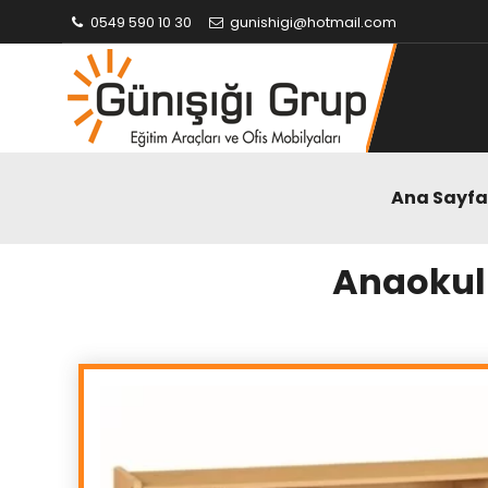
0549 590 10 30
gunishigi@hotmail.com
Ana Sayfa
Anaokul