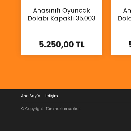
Anasınıfı Oyuncak
An
Dolabı Kapaklı 35.003
Dola
5.250,00 TL
İncele
Ana Sayfa
İletişim
© Copyright . Tüm hakları saklıdır.