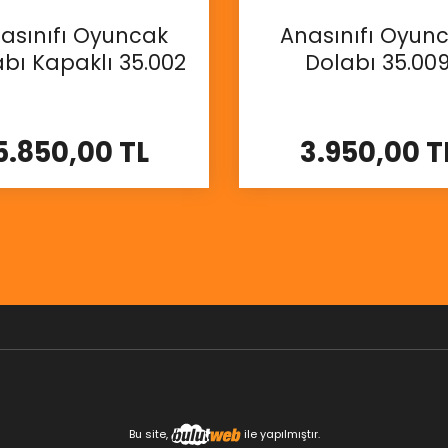
asınıfı Oyuncak
Anasınıfı Oyun
bı Kapaklı 35.002
Dolabı 35.00
5.850,00 TL
3.950,00 T
İncele
İncele
Bu site,
ile yapılmıştır.