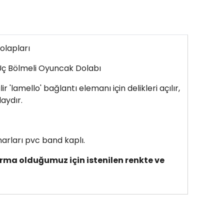
olapları
Üç Bölmeli Oyuncak Dolabı
 'lamello' bağlantı elemanı için delikleri açılır,
aydır.
rları pvc band kaplı.
firma olduğumuz için istenilen renkte ve