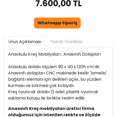
7.600,00 TL
Whatsapp Sipariş
Ürün Açıklaması
Teknik Özellikler
Anaokulu Kreş Mobilyaları , Anasınıfı Dolapları
Anaokulu dolabı ölçüleri: 90 x 40 x 120h cm'dir.
Anasınıfı dolapları CNC makinede kesilir 'lamello'
bağlantı elemanı için delikleri açılır, bu yüzden
kurması ve sökmesi çok kolaydır.
Kreş oyuncak dolabı 12 adet plastik oyuncak
saklama kutusu ile birlikte teslim edilir.
Anasınıfı Kreş mobilyaları üretici firma
olduğumuz için istenilen renkte ve ölçüde