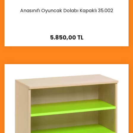
Anasınıfı Oyuncak Dolabı Kapaklı 35.002
5.850,00 TL
İncele