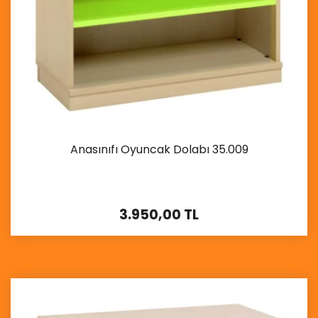
Anasınıfı Oyuncak Dolabı 35.009
3.950,00 TL
İncele