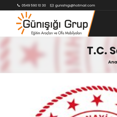
0549 590 10 30
gunishigi@hotmail.com
T.C. 
Ana