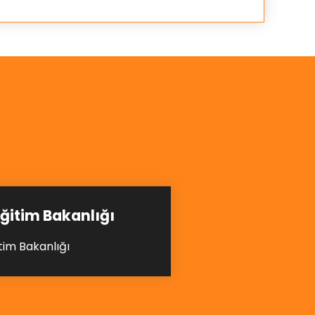
TİKA
Türk İşbirliği ve Koordinasyon
Ajansı Başkanlığı